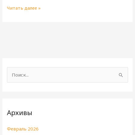
Читать далее »
П
о
и
с
Архивы
к
:
Февраль 2026