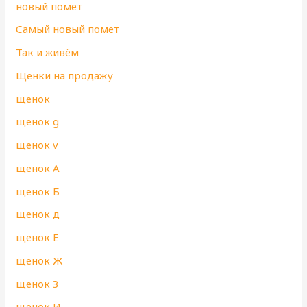
новый помет
Самый новый помет
Так и живём
Щенки на продажу
щенок
щенок g
щенок v
щенок А
щенок Б
щенок д
щенок Е
щенок Ж
щенок З
щенок И