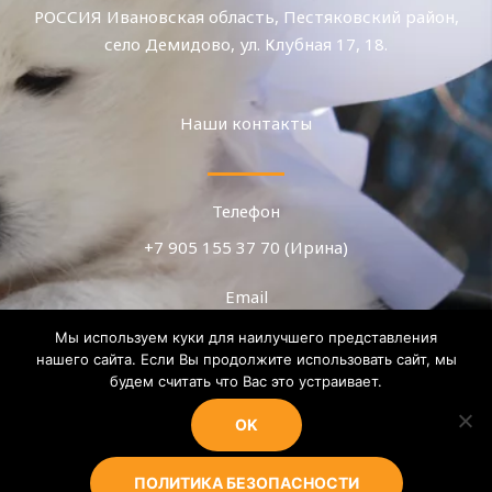
РОССИЯ Ивановская область, Пестяковский район,
село Демидово, ул. Клубная 17, 18.
Наши контакты
Телефон
+7 905 155 37 70 (Ирина)
Email
teza.08@mail.ru
Мы используем куки для наилучшего представления
нашего сайта. Если Вы продолжите использовать сайт, мы
WhatsApp, Telegram, MAX
будем считать что Вас это устраивает.
+7 905 155 37 70
OK
BK
ПОЛИТИКА БЕЗОПАСНОСТИ