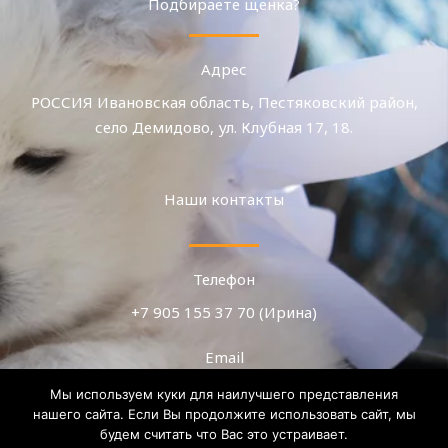
Подбираете щенка?
Адрес
РОССИЯ Ивановская область, Пестяковский район,
село Демидово, ул. Клубная 17, 18.
Наши контакты
Телефон
+7 905 155 37 70 (Ирина)
Email
teza.08@mail.ru
Мы используем куки для наилучшего представления
нашего сайта. Если Вы продолжите использовать сайт, мы
WhatsApp, Telegram, MAX
будем считать что Вас это устраивает.