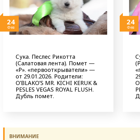
24
24
Фев
Фев
Сука. Песлес Рикотта
С
(Салатовая лента). Помет —
(
«Р». «первооткрыватели» —
«
от 29.01.2026. Родители:
2
O’BLAKO’S MR. KICHI KERUK &
O
PESLES VEGAS ROYAL FLUSH.
P
Дубль помет.
Д
ВНИМАНИЕ