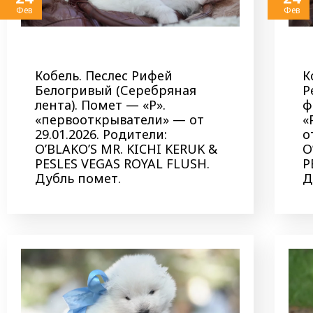
Фев
Фев
Кобель. Песлес Рифей
К
Белогривый (Серебряная
Р
лента). Помет — «Р».
ф
«первооткрыватели» — от
«
29.01.2026. Родители:
о
O’BLAKO’S MR. KICHI KERUK &
O
PESLES VEGAS ROYAL FLUSH.
P
Дубль помет.
Д