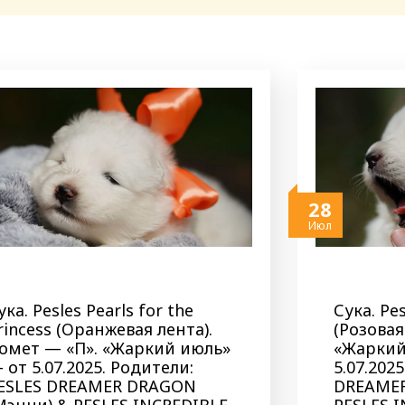
28
Июл
ука. Pesles Pearls for the
Сука. Pes
rincess (Оранжевая лента).
(Розовая
омет — «П». «Жаркий июль»
«Жаркий
 от 5.07.2025. Родители:
5.07.202
ESLES DREAMER DRAGON
DREAMER
Мэнни) & PESLES INCREDIBLE
PESLES 