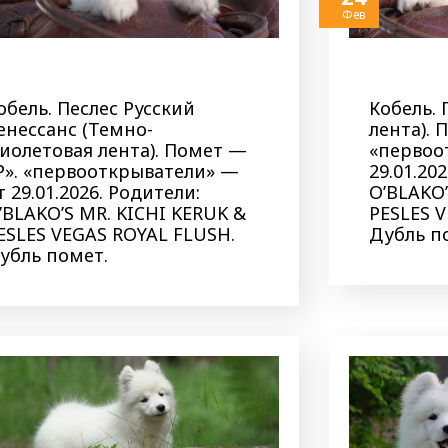
Фев
обель. Песлес Русский
Кобель. 
енессанс (Темно-
лента). 
иолетовая лента). Помет —
«первоо
Р». «первооткрыватели» —
29.01.20
т 29.01.2026. Родители:
O’BLAKO’
’BLAKO’S MR. KICHI KERUK &
PESLES 
ESLES VEGAS ROYAL FLUSH.
Дубль п
убль помет.