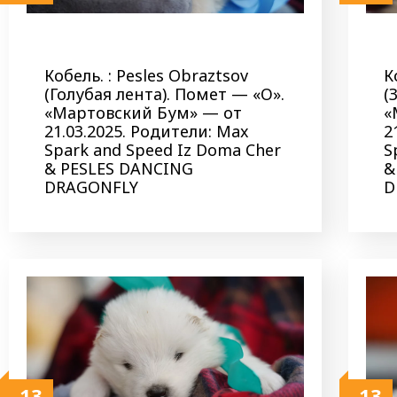
Кобель. : Pesles Obraztsov
К
(Голубая лента). Помет — «О».
(
«Мартовский Бум» — от
«
21.03.2025. Родители: Max
2
Spark and Speed Iz Doma Cher
S
& PESLES DANCING
&
DRAGONFLY
D
13
13