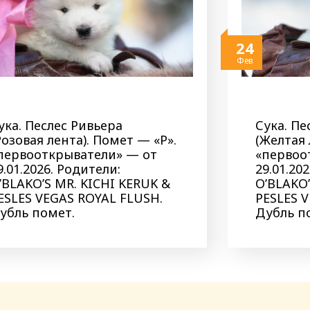
24
Фев
ука. Песлес Ривьера
Сука. Пе
Розовая лента). Помет — «Р».
(Желтая 
первооткрыватели» — от
«первоо
9.01.2026. Родители:
29.01.20
’BLAKO’S MR. KICHI KERUK &
O’BLAKO’
ESLES VEGAS ROYAL FLUSH.
PESLES 
убль помет.
Дубль п