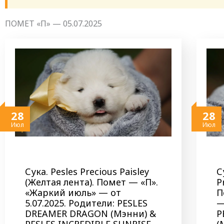
ПОМЕТ «П» — 05.07.2025
28
28
Июл
Июл
Сука. Pesles Precious Paisley
С
(Желтая лента). Помет — «П».
P
«Жаркий июль» — от
П
5.07.2025. Родители: PESLES
—
DREAMER DRAGON (Мэнни) &
P
PESLES INCREDIBLE SUNRISE
(