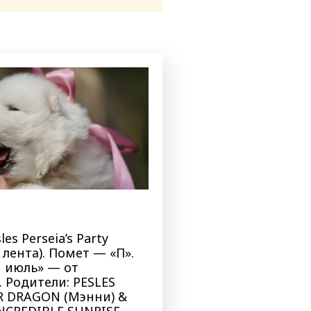
les Perseia’s Party
 лента). Помет — «П».
 июль» — от
5. Родители: PESLES
 DRAGON (Мэнни) &
INCREDIBLE SUNRISE