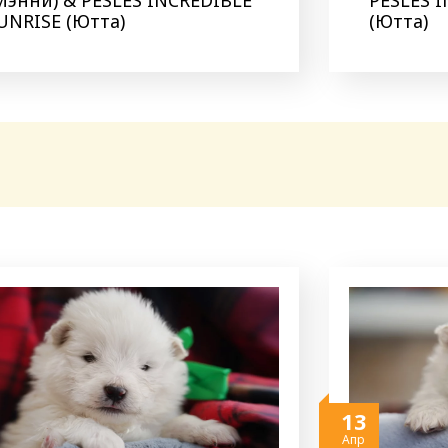
UNRISE (Ютта)
(Ютта)
13
Апр