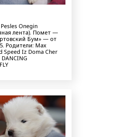
 Pesles Onegin
яная лента). Помет —
артовский Бум» — от
25. Родители: Max
d Speed Iz Doma Cher
S DANCING
FLY