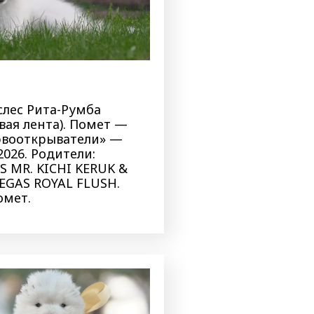
слес Рита-Румба
вая лента). Помет —
ервооткрыватели» —
.2026. Родители:
S MR. KICHI KERUK &
VEGAS ROYAL FLUSH.
омет.