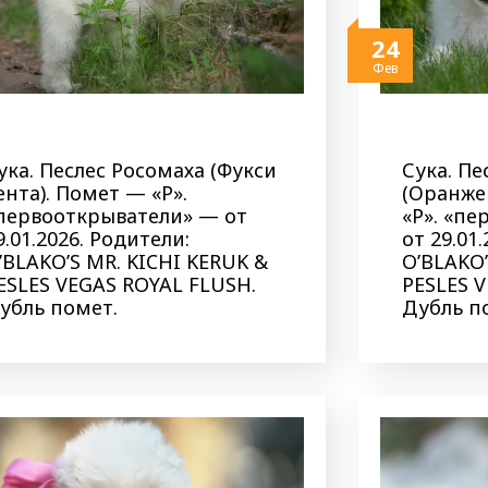
24
Фев
ука. Песлес Росомаха (Фукси
Сука. Пе
ента). Помет — «Р».
(Оранже
первооткрыватели» — от
«Р». «п
9.01.2026. Родители:
от 29.01
’BLAKO’S MR. KICHI KERUK &
O’BLAKO’
ESLES VEGAS ROYAL FLUSH.
PESLES 
убль помет.
Дубль п