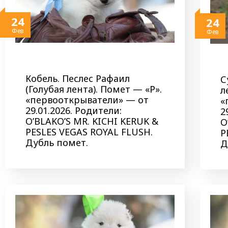
24
24
Фев
Фев
Кобель. Песлес Рафаил
С
(Голубая лента). Помет — «Р».
л
«первооткрыватели» — от
«
29.01.2026. Родители:
2
O’BLAKO’S MR. KICHI KERUK &
O
PESLES VEGAS ROYAL FLUSH.
P
Дубль помет.
Д