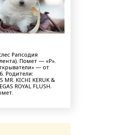
слес Рапсодия
лента). Помет — «Р».
ткрыватели» — от
26. Родители:
S MR. KICHI KERUK &
VEGAS ROYAL FLUSH.
омет.