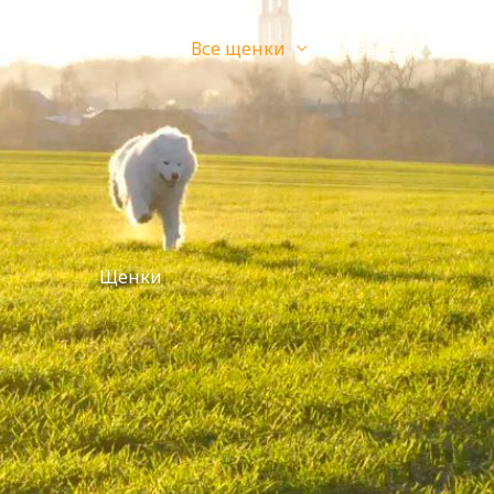
аки
Пометы
Все щенки
Новости
С
Щенки