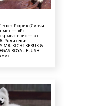
Песлес Рюрик (Синяя
Помет — «Р».
ткрыватели» — от
26. Родители:
S MR. KICHI KERUK &
VEGAS ROYAL FLUSH.
омет.