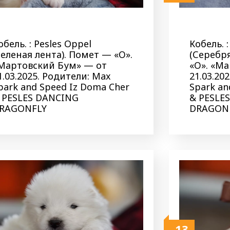
обель. : Pesles Oppel
Кобель. :
Зеленая лента). Помет — «О».
(Серебр
Мартовский Бум» — от
«О». «М
1.03.2025. Родители: Max
21.03.20
park and Speed Iz Doma Cher
Spark an
 PESLES DANCING
& PESLE
RAGONFLY
DRAGON
13