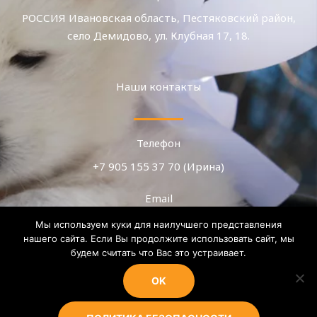
РОССИЯ Ивановская область, Пестяковский район,
село Демидово, ул. Клубная 17, 18.
Наши контакты
Телефон
+7 905 155 37 70 (Ирина)
Email
teza.08@mail.ru
Мы используем куки для наилучшего представления
нашего сайта. Если Вы продолжите использовать сайт, мы
WhatsApp, Telegram, MAX
будем считать что Вас это устраивает.
+7 905 155 37 70
OK
BK