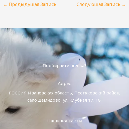
←
Предыдущая Запись
Следующая Запись
→
Подбираете щенка?
Адрес
РОССИЯ Ивановская область, Пестяковский район,
село Демидово, ул. Клубная 17, 18.
Наши контакты