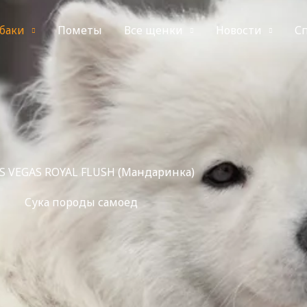
баки
Пометы
Все щенки
Новости
С
S VEGAS ROYAL FLUSH (Мандаринка)
Сука породы самоед