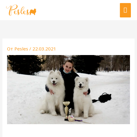
Перейти
ГЛА
к
МЕ
содержимому
От
Pesles
/
22.03.2021